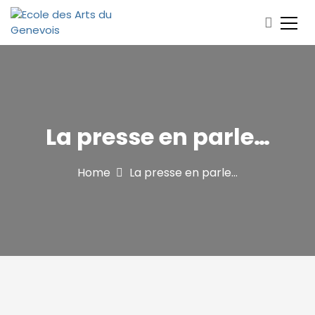
S
k
i
Ecole de musique et de théâtre Archamps-Bossey-
Ecole des Arts du Genevois
p
Collonges-sous-Salève
t
o
c
o
La presse en parle…
n
t
e
Home
La presse en parle…
n
t