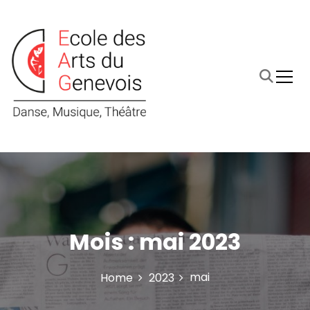
S
k
i
p
t
o
c
o
n
t
Ecole de musique et de théâtre Archamps-Bossey-
Ecole des Arts du Genevois
e
Collonges-sous-Salève
n
t
Mois :
mai 2023
mai
Home
2023