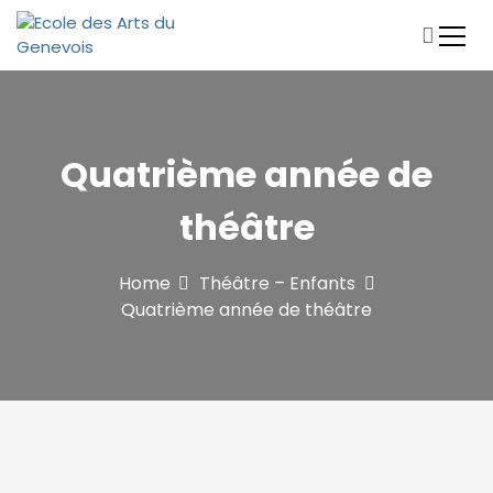
S
k
i
Ecole de musique et de théâtre Archamps-Bossey-
Ecole des Arts du Genevois
p
Collonges-sous-Salève
t
o
c
Quatrième année de
o
n
théâtre
t
e
n
Home
Théâtre – Enfants
t
Quatrième année de théâtre