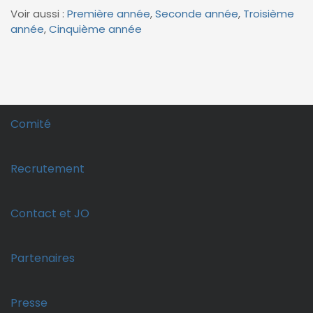
Voir aussi :
Première année
,
Seconde année
,
Troisième
année
,
Cinquième année
Comité
Recrutement
Contact et JO
Partenaires
Presse