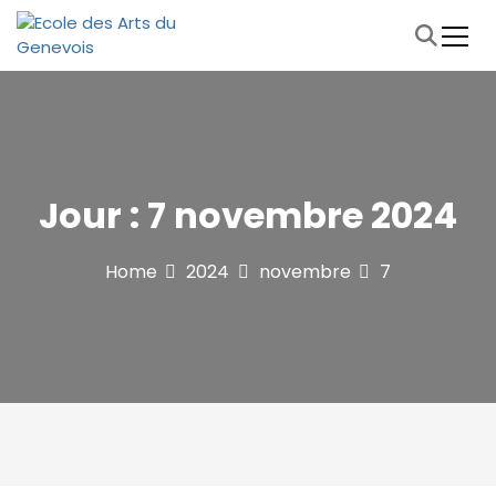
S
k
i
Ecole de musique et de théâtre Archamps-Bossey-
Ecole des Arts du Genevois
p
Collonges-sous-Salève
t
o
c
o
Jour :
7 novembre 2024
n
t
e
Home
2024
novembre
7
n
t