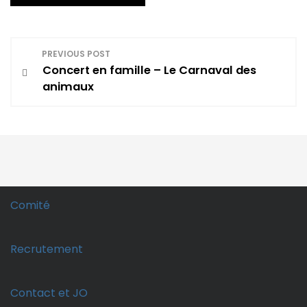
N
PREVIOUS POST
Concert en famille – Le Carnaval des
a
animaux
v
i
g
a
Comité
t
Recrutement
i
o
Contact et JO