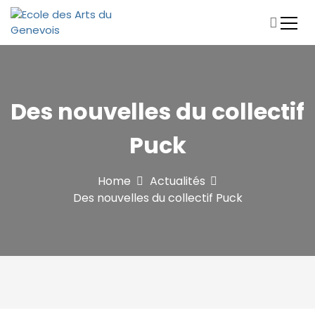
S
k
i
Ecole de musique et de théâtre Archamps-Bossey-
Ecole des Arts du Genevois
p
Collonges-sous-Salève
t
o
c
Des nouvelles du collectif
o
n
Puck
t
e
n
Home
Actualités
t
Des nouvelles du collectif Puck