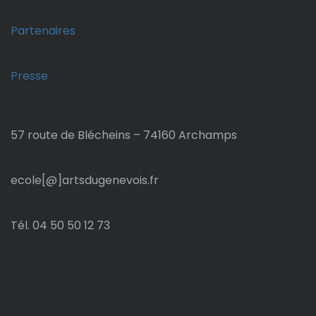
n
Partenaires
d
Presse
e
l
57 route de Blécheins – 74160 Archamps
’
a
ecole[@]artsdugenevois.fr
r
Tél. 04 50 50 12 73
t
i
c