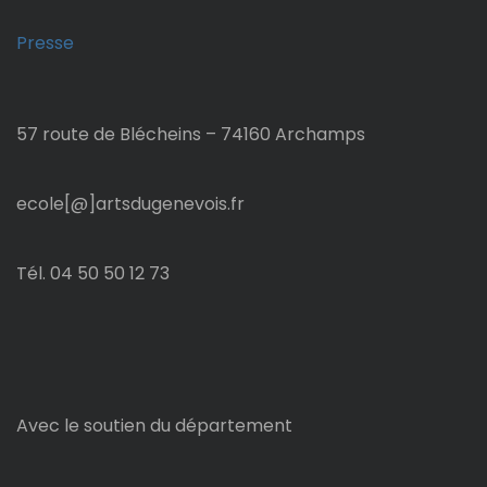
o
Presse
n
d
57 route de Blécheins – 74160 Archamps
e
s
ecole[@]artsdugenevois.fr
p
Tél. 04 50 50 12 73
u
b
l
Avec le soutien du département
i